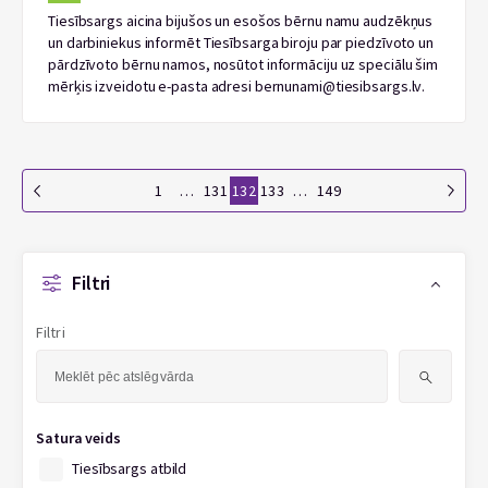
Tiesībsargs aicina bijušos un esošos bērnu namu audzēkņus
un darbiniekus informēt Tiesībsarga biroju par piedzīvoto un
pārdzīvoto bērnu namos, nosūtot informāciju uz speciālu šim
mērķis izveidotu e-pasta adresi bernunami@tiesibsargs.lv.
1
…
131
132
133
…
149
Filtri
Filtri
Meklēt:
Satura veids
Tiesībsargs atbild