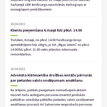
Sarkanajā zālē tiesībsargs iepazīstinās darba grupu ar
iesniegtajiem priekšlikumiem.
30.04.2015.
Klientu pieņemšana 6.maijā līdz plkst. 14.00
Trešdien, 6.maijā, no plkst. 14.00 Tiesībsarga birojs
apmeklētājiem būs slēgts, jo SIA „Rīgas ūdens” no plkst.
14.00 līdz plkst. 21.00 veiks plānotus ūdensvada
remontdarbus.
28.04.2015.
Advokāta klātesamība drošības iestāžu pārrunās
par pielaides valsts noslēpumam anulēšanu
No ārējiem, publiski pieejamiem normatīvajiem aktiem
neizriet tiešs aizliegums personai izmantot juridiskās
palīdzības sniedzēja palīdzību pielaides valsts noslēpumam
anulēšanas procesā. Arī Satversme neaprobežo personas