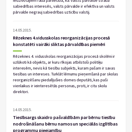
iedzīvotājiem rada pārliecība, ka: valsts pārvalde strādā
sabiedrības interesēs, valsts pārvalde ir efektīva un valsts
pārvalde negrauj sabiedrības uzticību valstij.
14.05.2015.
Rēzeknes 4.vidusskolas reorganizācijas procesā
konstatēti vairāki sliktas pārvaldības piemēri
Rēzeknes 4. vidusskolas reorganizācijas procesā skolēni ir
uzlūkoti kā objekts, ar kuru rīkojas atbilstoši politiķu
interesēm, nevis kā tiesību subjekts, kuram pašam ir savas
tiesības un intereses. Turklāt lēmumu pieņemšanā par skolas
reorganizēšanu piedalījušies domes deputāti, kas paši
vienlaikus ir ieinteresētās personas, proti, ir citu skolu
direktori.
14.05.2015.
Tiesībsargs skaidro pašvaldībām par bērnu tiesību
nodrošināšanu bērnu namos un speciālās izglītības
programmu pieejamību