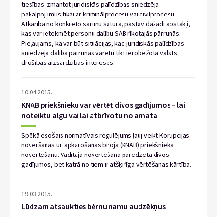
tiesības izmantot juridiskās palīdzības sniedzēja
pakalpojumus tikai ar kriminālprocesu vai civilprocesu.
Atkarībā no konkrēto sarunu satura, pastāv dažādi apstākļi,
kas var ietekmēt personu dalību SAB rīkotajās pārrunās.
Pieļaujams, ka var būt situācijas, kad juridiskās palīdzības
sniedzēja dalība pārrunās varētu tikt ierobežota valsts
drošības aizsardzības interesēs.
10.04.2015.
KNAB priekšnieku var vērtēt divos gadījumos – lai
noteiktu algu vai lai atbrīvotu no amata
Spēkā esošais normatīvais regulējums ļauj veikt Korupcijas
novēršanas un apkarošanas biroja (KNAB) priekšnieka
novērtēšanu. Vadītāja novērtēšana paredzēta divos
gadījumos, bet katrā no tiem ir atšķirīga vērtēšanas kārtība.
19.03.2015.
Lūdzam atsaukties bērnu namu audzēkņus