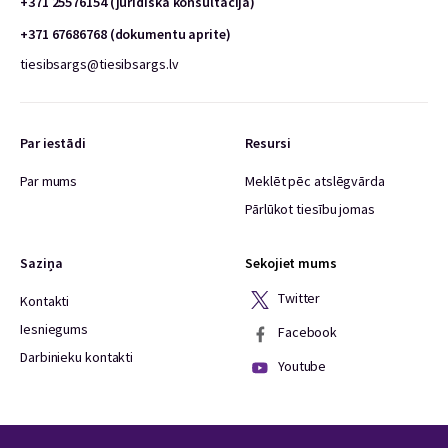
+371 25576154 (juridiska konsultācija)
+371 67686768 (dokumentu aprite)
tiesibsargs@tiesibsargs.lv
Par iestādi
Resursi
Par mums
Meklēt pēc atslēgvārda
Pārlūkot tiesību jomas
Saziņa
Sekojiet mums
Twitter
Kontakti
Iesniegums
Facebook
Darbinieku kontakti
Youtube