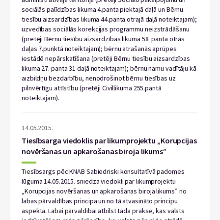
sociālās palīdzības likuma 4.panta piektajā daļā un Bērnu
tiesību aizsardzības likuma 44.panta otrajā daļā noteiktajam);
uzvedības sociālās korekcijas programmu neizstrādāšanu
(pretēji Bērnu tiesību aizsardzības likuma 58. panta otrās
daļas 7.punktā noteiktajam); bērnu atrašanās aprūpes
iestādē nepārskatīšana (pretēji Bērnu tiesību aizsardzības
likuma 27. panta 31 daļā noteiktajam); bērnu namu vadītāju kā
aizbildņu bezdarbību, nenodrošinot bērnu tiesības uz
pilnvērtīgu attīstību (pretēji Civillikuma 255.pantā
noteiktajam).
14.05.2015.
Tiesībsarga viedoklis par likumprojektu „Korupcijas
novēršanas un apkarošanas biroja likums”
Tiesībsargs pēc KNAB Sabiedriski konsultatīvā padomes
lūguma 14.05.2015. sniedza viedokli par likumprojektu
„Korupcijas novēršanas un apkarošanas biroja likums” no
labas pārvaldības principa un no tā atvasināto principu
aspekta. Labai pārvaldībai atbilst tāda prakse, kas valsts