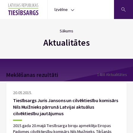
Izvēlne
Sākums
Aktualitātes
Meklēšanas rezultāti
1488 Aktualitātes
20.05.2015.
Tiesībsargs Juris Jansons un cilvēktiesību komisārs
Nils Muižnieks pārrunā Latvijai aktuālus
cilvēktiesību jautājumus
2015.gada 20.maijā Tiesībsarga biroju apmeklēja Eiropas
Padomes cilvēktiesību komisārs Nils Muižnieks. Tikšanās