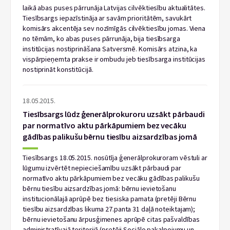
laikā abas puses pārrunāja Latvijas cilvēktiesību aktualitātes.
Tiesībsargs iepazīstināja ar savām prioritātēm, savukārt
komisārs akcentēja sev nozīmīgās cilvēktiesību jomas. Viena
no tēmām, ko abas puses pārrunāja, bija tiesībsarga
institūcijas nostiprināšana Satversmē. Komisārs atzina, ka
vispārpieņemta prakse ir ombudu jeb tiesībsarga institūcijas
nostiprināt konstitūcijā.
18.05.2015.
Tiesībsargs lūdz ģenerālprokuroru uzsākt pārbaudi
par normatīvo aktu pārkāpumiem bez vecāku
gādības palikušu bērnu tiesību aizsardzības jomā
Tiesībsargs 18.05.2015. nosūtīja ģenerālprokuroram vēstuli ar
lūgumu izvērtēt nepieciešamību uzsākt pārbaudi par
normatīvo aktu pārkāpumiem bez vecāku gādības palikušu
bērnu tiesību aizsardzības jomā: bērnu ievietošanu
institucionālajā aprūpē bez tiesiska pamata (pretēji Bērnu
tiesību aizsardzības likuma 27.panta 31 daļā noteiktajam);
bērnu ievietošanu ārpusģimenes aprūpē citas pašvaldības
administratīvajā teritorijā (pretēji Sociālo pakalpojumu un