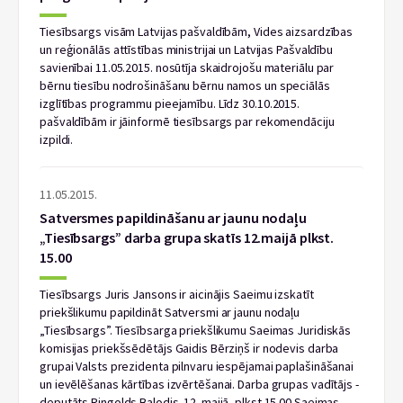
Tiesībsargs visām Latvijas pašvaldībām, Vides aizsardzības
un reģionālās attīstības ministrijai un Latvijas Pašvaldību
savienībai 11.05.2015. nosūtīja skaidrojošu materiālu par
bērnu tiesību nodrošināšanu bērnu namos un speciālās
izglītības programmu pieejamību. Līdz 30.10.2015.
pašvaldībām ir jāinformē tiesībsargs par rekomendāciju
izpildi.
11.05.2015.
Satversmes papildināšanu ar jaunu nodaļu
„Tiesībsargs” darba grupa skatīs 12.maijā plkst.
15.00
Tiesībsargs Juris Jansons ir aicinājis Saeimu izskatīt
priekšlikumu papildināt Satversmi ar jaunu nodaļu
„Tiesībsargs”. Tiesībsarga priekšlikumu Saeimas Juridiskās
komisijas priekšsēdētājs Gaidis Bērziņš ir nodevis darba
grupai Valsts prezidenta pilnvaru iespējamai paplašināšanai
un ievēlēšanas kārtības izvērtēšanai. Darba grupas vadītājs -
deputāts Ringolds Balodis. 12. maijā, plkst.15.00 Saeimas