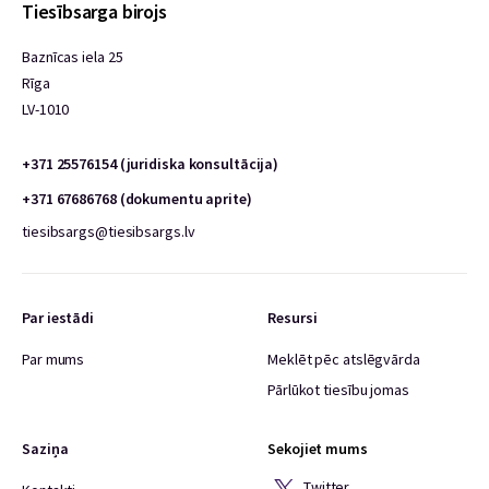
Tiesībsarga birojs
Baznīcas iela 25
Rīga
LV-1010
+371 25576154 (juridiska konsultācija)
+371 67686768 (dokumentu aprite)
tiesibsargs@tiesibsargs.lv
Par iestādi
Resursi
Par mums
Meklēt pēc atslēgvārda
Pārlūkot tiesību jomas
Saziņa
Sekojiet mums
Twitter