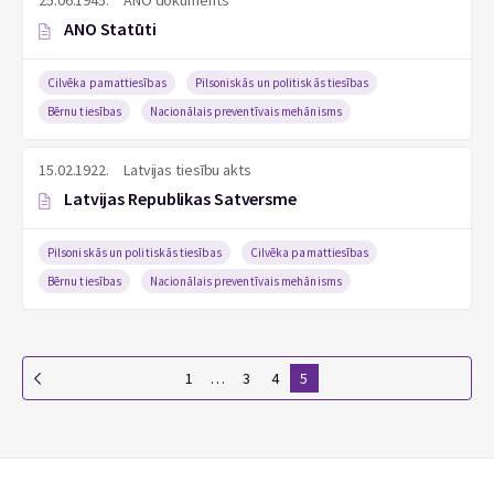
25.06.1945.
ANO dokuments
ANO Statūti
Cilvēka pamattiesības
Pilsoniskās un politiskās tiesības
Bērnu tiesības
Nacionālais preventīvais mehānisms
15.02.1922.
Latvijas tiesību akts
Latvijas Republikas Satversme
Pilsoniskās un politiskās tiesības
Cilvēka pamattiesības
Bērnu tiesības
Nacionālais preventīvais mehānisms
1
…
3
4
5