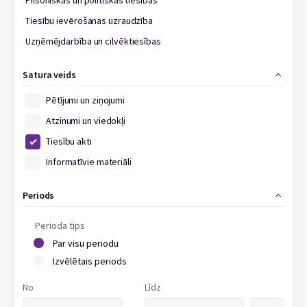
Pilsoniskās un politiskās tiesības
Tiesību ievērošanas uzraudzība
Uzņēmējdarbība un cilvēktiesības
Satura veids
Pētījumi un ziņojumi
Atzinumi un viedokļi
Tiesību akti
Informatīvie materiāli
Periods
Perioda tips
Par visu periodu
Izvēlētais periods
No
Līdz