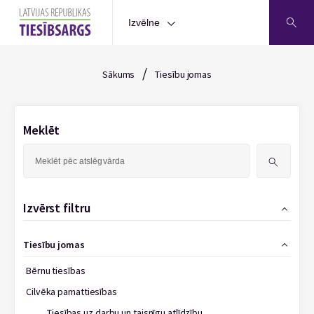
Izvēlne
/
Sākums
Tiesību jomas
Meklēt
Meklēt:
Izvērst filtru
Tiesību jomas
Bērnu tiesības
Cilvēka pamattiesības
Tiesības uz darbu un taisnīgu atlīdzību