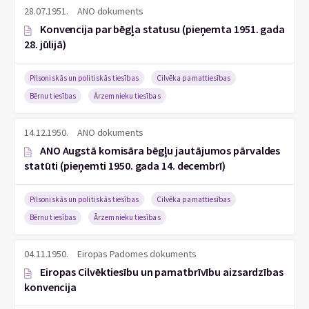
28.07.1951.
ANO dokuments
Konvencija par bēgļa statusu (pieņemta 1951. gada
28. jūlijā)
Pilsoniskās un politiskās tiesības
Cilvēka pamattiesības
Bērnu tiesības
Ārzemnieku tiesības
14.12.1950.
ANO dokuments
ANO Augstā komisāra bēgļu jautājumos pārvaldes
statūti (pieņemti 1950. gada 14. decembrī)
Pilsoniskās un politiskās tiesības
Cilvēka pamattiesības
Bērnu tiesības
Ārzemnieku tiesības
04.11.1950.
Eiropas Padomes dokuments
Eiropas Cilvēktiesību un pamatbrīvību aizsardzības
konvencija