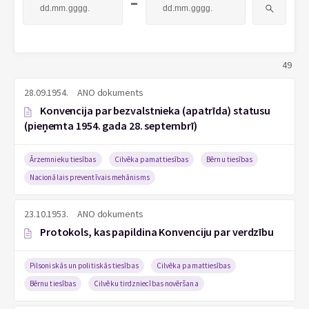
-
49
28.09.1954.
ANO dokuments
Konvencija par bezvalstnieka (apatrīda) statusu
(pieņemta 1954. gada 28. septembrī)
Ārzemnieku tiesības
Cilvēka pamattiesības
Bērnu tiesības
Nacionālais preventīvais mehānisms
23.10.1953.
ANO dokuments
Protokols, kas papildina Konvenciju par verdzību
Pilsoniskās un politiskās tiesības
Cilvēka pamattiesības
Bērnu tiesības
Cilvēku tirdzniecības novēršana