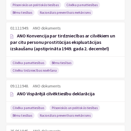
Pilsoniskās un politiskās tiesības
Cilvēka pamattiesības
Bērnu tiesības
Nacionālais preventīvais mehānisms
02.12.1949.
ANO dokuments
ANO Konvencija par tirdzniecības ar cilvēkiem un
par citu personu prostitūcijas ekspluatācijas
izskaušanu (apstiprināta 1949. gada 2. decembrī)
Cilvēka pamattiesības
Bērnu tiesības
Cilvēku tirdzniecības novēršana
09.12.1948.
ANO dokuments
ANO Vispārējā cilvēktiesību deklarācija
Cilvēka pamattiesības
Pilsoniskās un politiskās tiesības
Bērnu tiesības
Nacionālais preventīvais mehānisms