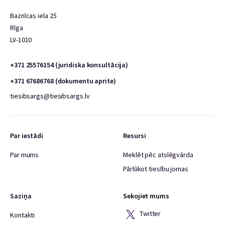
Baznīcas iela 25
Rīga
LV-1010
+371 25576154 (juridiska konsultācija)
+371 67686768 (dokumentu aprite)
tiesibsargs@tiesibsargs.lv
Par iestādi
Resursi
Par mums
Meklēt pēc atslēgvārda
Pārlūkot tiesību jomas
Saziņa
Sekojiet mums
Twitter
Kontakti