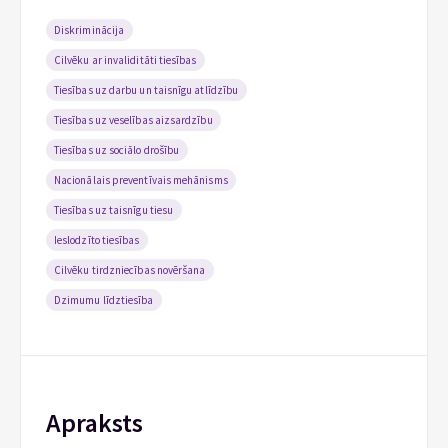
Diskriminācija
Cilvēku ar invaliditāti tiesības
Tiesības uz darbu un taisnīgu atlīdzību
Tiesības uz veselības aizsardzību
Tiesības uz sociālo drošību
Nacionālais preventīvais mehānisms
Tiesības uz taisnīgu tiesu
Ieslodzīto tiesības
Cilvēku tirdzniecības novēršana
Dzimumu līdztiesība
Apraksts