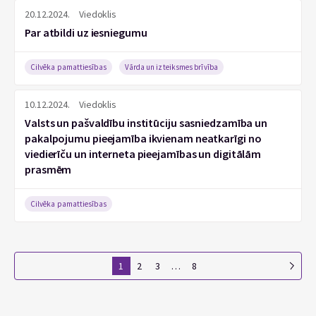
20.12.2024.
Viedoklis
Par atbildi uz iesniegumu
Cilvēka pamattiesības
Vārda un izteiksmes brīvība
10.12.2024.
Viedoklis
Valsts un pašvaldību institūciju sasniedzamība un
pakalpojumu pieejamība ikvienam neatkarīgi no
viedierīču un interneta pieejamības un digitālām
prasmēm
Cilvēka pamattiesības
1
2
3
…
8