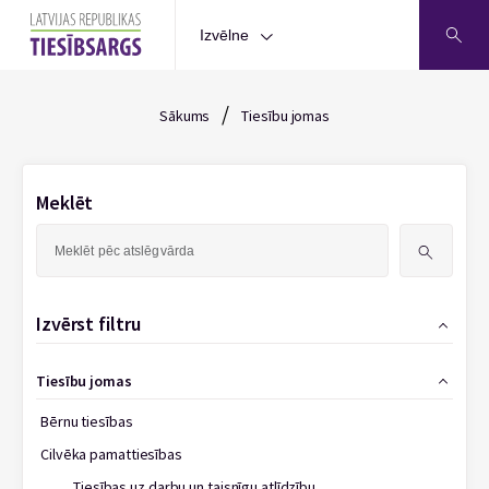
Izvēlne
/
Sākums
Tiesību jomas
Meklēt
Meklēt:
Izvērst filtru
Tiesību jomas
Bērnu tiesības
Cilvēka pamattiesības
Tiesības uz darbu un taisnīgu atlīdzību