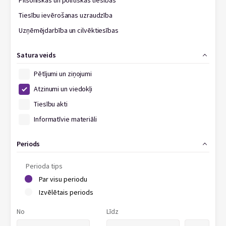
Pilsoniskās un politiskās tiesības
Tiesību ievērošanas uzraudzība
Uzņēmējdarbība un cilvēktiesības
Satura veids
Pētījumi un ziņojumi
Atzinumi un viedokļi
Tiesību akti
Informatīvie materiāli
Periods
Perioda tips
Par visu periodu
Izvēlētais periods
No
Līdz