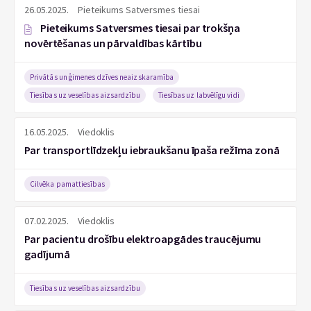
26.05.2025.
Pieteikums Satversmes tiesai
Pieteikums Satversmes tiesai par trokšņa
novērtēšanas un pārvaldības kārtību
Privātās un ģimenes dzīves neaizskaramība
Tiesības uz veselības aizsardzību
Tiesības uz labvēlīgu vidi
16.05.2025.
Viedoklis
Par transportlīdzekļu iebraukšanu īpaša režīma zonā
Cilvēka pamattiesības
07.02.2025.
Viedoklis
Par pacientu drošību elektroapgādes traucējumu
gadījumā
Tiesības uz veselības aizsardzību