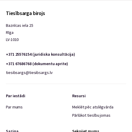
Tiesībsarga birojs
Baznīcas iela 25
Rīga
LV-1010
+371 25576154 (juridiska konsultācija)
+371 67686768 (dokumentu aprite)
tiesibsargs@tiesibsargs.lv
Par iestādi
Resursi
Par mums
Meklēt pēc atslēgvārda
Pārlūkot tiesību jomas
Saziņa
Sekojiet mums