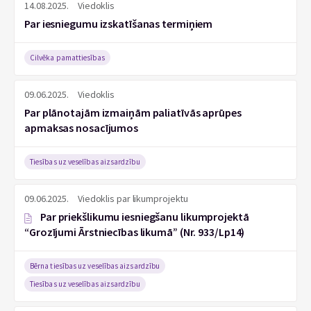
14.08.2025.
Viedoklis
Par iesniegumu izskatīšanas termiņiem
Cilvēka pamattiesības
09.06.2025.
Viedoklis
Par plānotajām izmaiņām paliatīvās aprūpes
apmaksas nosacījumos
Tiesības uz veselības aizsardzību
09.06.2025.
Viedoklis par likumprojektu
Par priekšlikumu iesniegšanu likumprojektā
“Grozījumi Ārstniecības likumā” (Nr. 933/Lp14)
Bērna tiesības uz veselības aizsardzību
Tiesības uz veselības aizsardzību