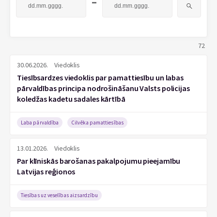
-
72
30.06.2026.
Viedoklis
Tiesībsardzes viedoklis par pamattiesību un labas
pārvaldības principa nodrošināšanu Valsts policijas
koledžas kadetu sadales kārtībā
Laba pārvaldība
Cilvēka pamattiesības
13.01.2026.
Viedoklis
Par klīniskās barošanas pakalpojumu pieejamību
Latvijas reģionos
Tiesības uz veselības aizsardzību