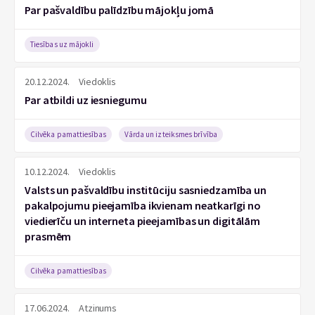
Par pašvaldību palīdzību mājokļu jomā
Tiesības uz mājokli
20.12.2024.
Viedoklis
Par atbildi uz iesniegumu
Cilvēka pamattiesības
Vārda un izteiksmes brīvība
10.12.2024.
Viedoklis
Valsts un pašvaldību institūciju sasniedzamība un
pakalpojumu pieejamība ikvienam neatkarīgi no
viedierīču un interneta pieejamības un digitālām
prasmēm
Cilvēka pamattiesības
17.06.2024.
Atzinums