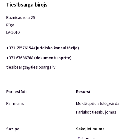
Tiesībsarga birojs
Baznīcas iela 25
Rīga
LV-1010
+371 25576154 (juridiska konsultācija)
+371 67686768 (dokumentu aprite)
tiesibsargs@tiesibsargs.lv
Par iestādi
Resursi
Par mums
Meklēt pēc atslēgvārda
Pārlūkot tiesību jomas
Saziņa
Sekojiet mums