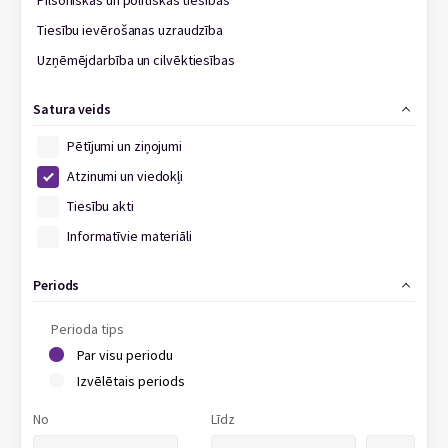
Pilsoniskās un politiskās tiesības
Tiesību ievērošanas uzraudzība
Uzņēmējdarbība un cilvēktiesības
Satura veids
Pētījumi un ziņojumi
Atzinumi un viedokļi
Tiesību akti
Informatīvie materiāli
Periods
Perioda tips
Par visu periodu
Izvēlētais periods
No
Līdz