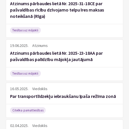
Atzinums pārbaudes lietā Nr. 2025-31-18CE par
pašvaldības rīcību dzīvojamo telpu īres maksas
noteikšanā (Rīga)
Tiesības uz mājokli
19.06.2025.
Atzinums
Atzinums pārbaudes lietā Nr. 2025-23-18AA par
pašvaldības palīdzību mājokļa jautājumā
Tiesības uz mājokli
16.05.2025.
Viedoklis
Par transportlīdzekļu iebraukšanu īpaša režīma zonā
Cilvēka pamattiesības
02.04.2025.
Viedoklis