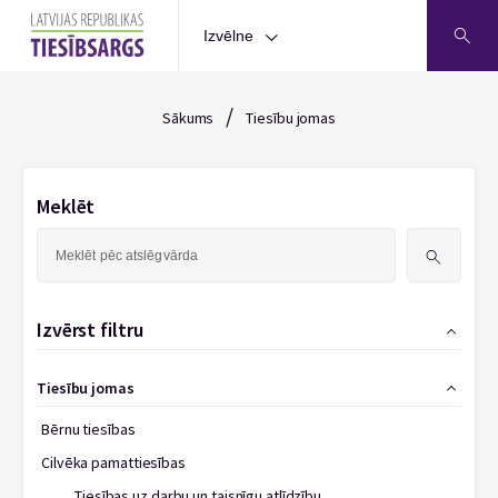
Izvēlne
/
Sākums
Tiesību jomas
Meklēt
Meklēt:
Izvērst filtru
Tiesību jomas
Bērnu tiesības
Cilvēka pamattiesības
Tiesības uz darbu un taisnīgu atlīdzību