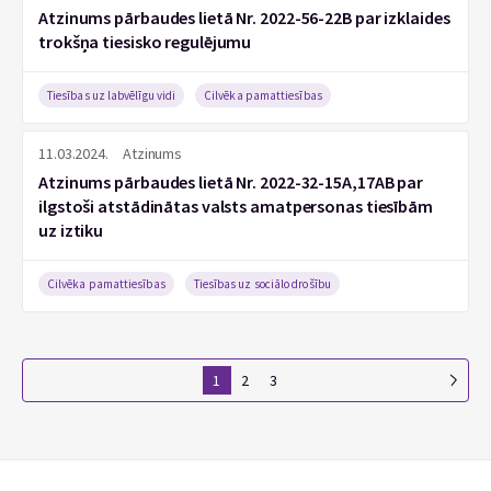
Atzinums pārbaudes lietā Nr. 2022-56-22B par izklaides
trokšņa tiesisko regulējumu
Tiesības uz labvēlīgu vidi
Cilvēka pamattiesības
11.03.2024.
Atzinums
Atzinums pārbaudes lietā Nr. 2022-32-15A,17AB par
ilgstoši atstādinātas valsts amatpersonas tiesībām
uz iztiku
Cilvēka pamattiesības
Tiesības uz sociālo drošību
1
2
3