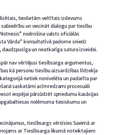
alizētais, tieslietām veltītais izdevums
sabiedrību un veicināt dialogu par tiesību
 Vēstnesis” nodrošina valsts oficiālās
ista Vārda” konsultatīvā padome sniedz
a, daudzpusīga un neatkarīga satura izveidei.
ispār nav vērtējusi tiesībsarga argumentus,
ības kā personu tiesību aizsardzības līdzekļa
ategorijā netiek nonivelēta un padarīta par
riešanā saskatāmi acīmredzami procesuāli
esot iespējai pārsūdzēt spriedumu kasācijas
 apgabaltiesas nolēmuma tiesiskumu un
cinājumus, tiesībsargs vērsīsies Saeimā ar
ienojams ar Tiesībsarga likumā noteiktajiem