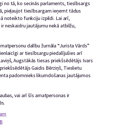
i no tā, ko secinās parlaments, tiesībsargs
ā, pieļaujot tiesībsargam ieņemt tādus
 noteikto funkciju izpildi. Lai arī,
 ir neskaidru jautājumu nekā atbilžu,
 amatpersonu dalību žurnāla “Jurista Vārds”
nlaicīgi ar tiesībsargu piedalījušies arī
aviņš, Augstākās tiesas priekšsēdētājs Ivars
priekšsēdētājs Gaidis Bērziņš, Tieslietu
identa padomnieks likumdošanas jautājumos
šaubas, vai arī šīs amatpersonas ir
ēs.
gam
AB