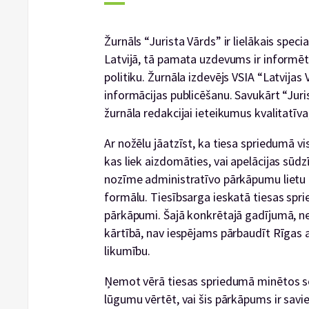
Žurnāls “Jurista Vārds” ir lielākais speci
Latvijā, tā pamata uzdevums ir informēt 
politiku. Žurnāla izdevējs VSIA “Latvijas
informācijas publicēšanu. Savukārt “Jur
žurnāla redakcijai ieteikumus kvalitatīv
Ar nožēlu jāatzīst, ka tiesa spriedumā v
kas liek aizdomāties, vai apelācijas sūdz
nozīme administratīvo pārkāpumu lietu k
formālu. Tiesībsarga ieskatā tiesas sp
pārkāpumi. Šajā konkrētajā gadījumā, ne
kārtībā, nav iespējams pārbaudīt Rīgas
likumību.
Ņemot vērā tiesas spriedumā minētos se
lūgumu vērtēt, vai šis pārkāpums ir sav