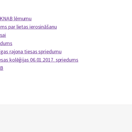
ar KNAB lēmumu
ms par lietas ierosināšanu
sai
iedums
Rīgas rajona tiesas spriedumu
esas kolēģijas 06.01.2017. spriedums
AB