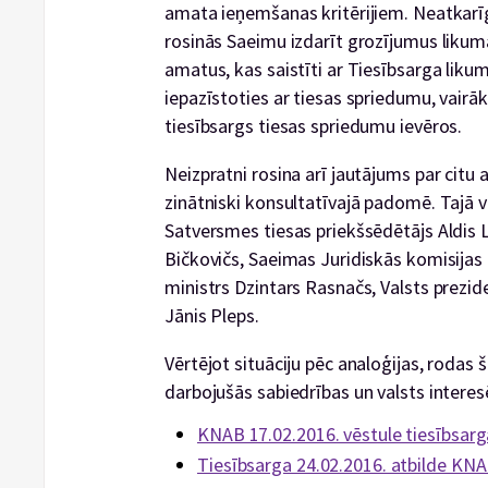
amata ieņemšanas kritērijiem. Neatkarīg
rosinās Saeimu izdarīt grozījumus likum
amatus, kas saistīti ar Tiesībsarga likumā
iepazīstoties ar tiesas spriedumu, vairāk
tiesībsargs tiesas spriedumu ievēros.
Neizpratni rosina arī jautājums par citu
zinātniski konsultatīvajā padomē. Tajā vie
Satversmes tiesas priekšsēdētājs Aldis L
Bičkovičs, Saeimas Juridiskās komisijas 
ministrs Dzintars Rasnačs, Valsts prez
Jānis Pleps.
Vērtējot situāciju pēc analoģijas, rodas 
darbojušās sabiedrības un valsts interes
KNAB 17.02.2016. vēstule tiesībsar
Tiesībsarga 24.02.2016. atbilde KN