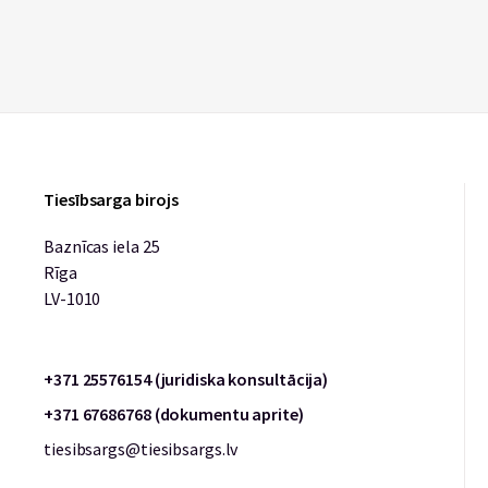
Tiesībsarga birojs
Baznīcas iela 25
Rīga
LV-1010
+371 25576154 (juridiska konsultācija)
+371 67686768 (dokumentu aprite)
tiesibsargs@tiesibsargs.lv