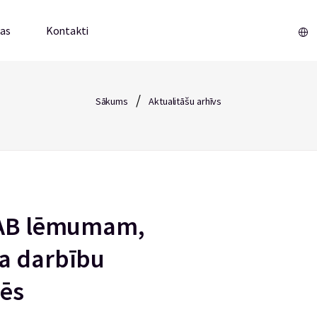
mas
Kontakti
/
Sākums
Aktualitāšu arhīvs
KNAB lēmumam,
a darbību
sēs