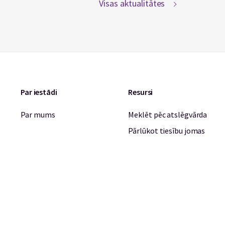
Visas aktualitātes
Par iestādi
Resursi
Par mums
Meklēt pēc atslēgvārda
Pārlūkot tiesību jomas