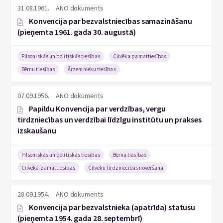
31.08.1961.
ANO dokuments
Konvencija par bezvalstniecības samazināšanu
(pieņemta 1961. gada 30. augustā)
Pilsoniskās un politiskās tiesības
Cilvēka pamattiesības
Bērnu tiesības
Ārzemnieku tiesības
07.09.1956.
ANO dokuments
Papildu Konvencija par verdzības, vergu
tirdzniecības un verdzībai līdzīgu institūtu un prakses
izskaušanu
Pilsoniskās un politiskās tiesības
Bērnu tiesības
Cilvēka pamattiesības
Cilvēku tirdzniecības novēršana
28.09.1954.
ANO dokuments
Konvencija par bezvalstnieka (apatrīda) statusu
(pieņemta 1954. gada 28. septembrī)