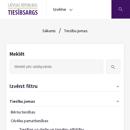
Izvēlne
/
Sākums
Tiesību jomas
Meklēt
Meklēt:
Izvērst filtru
Tiesību jomas
Bērnu tiesības
Cilvēka pamattiesības
Tiesības uz darbu un taisnīgu atlīdzību