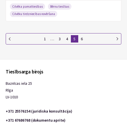
Cilvēka pamattiesības
Bērnu tiesības
Cilvēku tirdzniecības novēršana
1
…
3
4
5
6
Tiesībsarga birojs
Baznīcas iela 25
Rīga
LV-1010
+371 25576154 (juridiska konsultācija)
+371 67686768 (dokumentu aprite)