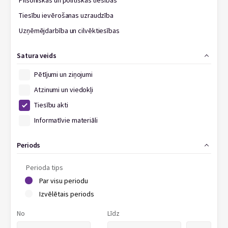
Pilsoniskās un politiskās tiesības
Tiesību ievērošanas uzraudzība
Uzņēmējdarbība un cilvēktiesības
Satura veids
Pētījumi un ziņojumi
Atzinumi un viedokļi
Tiesību akti
Informatīvie materiāli
Periods
Perioda tips
Par visu periodu
Izvēlētais periods
No
Līdz