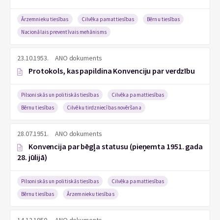
Ārzemnieku tiesības
Cilvēka pamattiesības
Bērnu tiesības
Nacionālais preventīvais mehānisms
23.10.1953.
ANO dokuments
Protokols, kas papildina Konvenciju par verdzību
Pilsoniskās un politiskās tiesības
Cilvēka pamattiesības
Bērnu tiesības
Cilvēku tirdzniecības novēršana
28.07.1951.
ANO dokuments
Konvencija par bēgļa statusu (pieņemta 1951. gada
28. jūlijā)
Pilsoniskās un politiskās tiesības
Cilvēka pamattiesības
Bērnu tiesības
Ārzemnieku tiesības