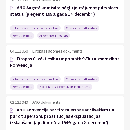
14.12.1950.
ANO dokuments
ANO Augstā komisāra bēgļu jautājumos pārvaldes
statūti (pieņemti 1950. gada 14. decembrī)
Pilsoniskās un politiskās tiesības
Cilvēka pamattiesības
Bērnu tiesības
Ārzemnieku tiesības
04.11.1950.
Eiropas Padomes dokuments
Eiropas Cilvēktiesību un pamatbrīvību aizsardzības
konvencija
Pilsoniskās un politiskās tiesības
Cilvēka pamattiesības
Bērnu tiesības
Nacionālais preventīvais mehānisms
02.12.1949.
ANO dokuments
ANO Konvencija par tirdzniecības ar cilvēkiem un
par citu personu prostitūcijas ekspluatācijas
izskaušanu (apstiprināta 1949. gada 2. decembrī)