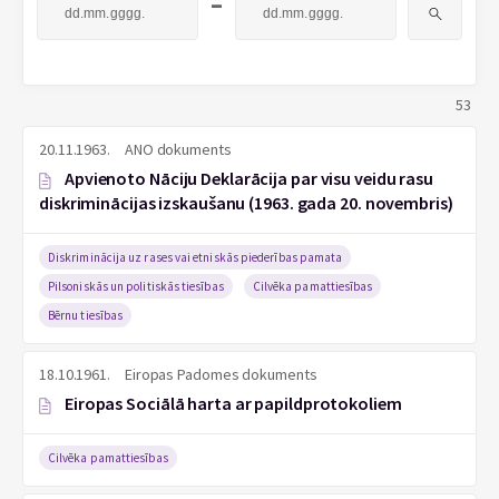
-
53
20.11.1963.
ANO dokuments
Apvienoto Nāciju Deklarācija par visu veidu rasu
diskriminācijas izskaušanu (1963. gada 20. novembris)
Diskriminācija uz rases vai etniskās piederības pamata
Pilsoniskās un politiskās tiesības
Cilvēka pamattiesības
Bērnu tiesības
18.10.1961.
Eiropas Padomes dokuments
Eiropas Sociālā harta ar papildprotokoliem
Cilvēka pamattiesības