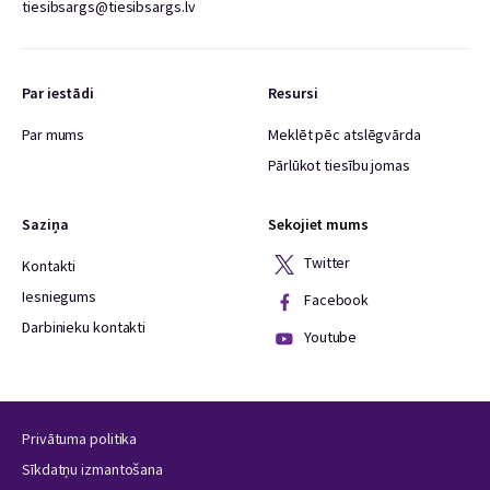
tiesibsargs@tiesibsargs.lv
Par iestādi
Resursi
Par mums
Meklēt pēc atslēgvārda
Pārlūkot tiesību jomas
Saziņa
Sekojiet mums
Twitter
Kontakti
Iesniegums
Facebook
Darbinieku kontakti
Youtube
Privātuma politika
Sīkdatņu izmantošana