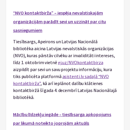
“NVO kontaktbirža” – iespēja nevalstiskajām
organizācijām parādīt sevi un uzzināt par citu
sasniegumiem
Tiesībsargs, Apeirons un Latvijas Nacionālā
bibliotēka aicina Latvijas nevalstiskās organizācijas
(NVO), kuras pārstāv cilvēku ar invaliditāti intereses,
līdz 1. oktobrim vietnē
ej.uz/NVOkontaktbirza
aizpildīt par sevi un savu projektu informāciju, kura
tiks publicēta platformā
asistenti.lv sadaļā “NVO
kontaktbirža”
, kā arī ieplānot dalību klātienes
kontaktbiržā šī gada 4. decembrī Latvijas Nacionālajā
bibliotēkā.
Mācību līdzekļu iegāde – tiesībsarga apkopojums
par likumā noteikto joprojām aktuāls