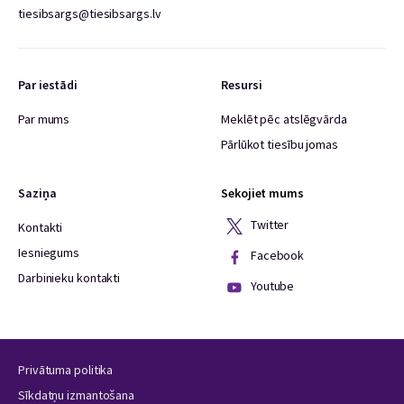
tiesibsargs@tiesibsargs.lv
Par iestādi
Resursi
Par mums
Meklēt pēc atslēgvārda
Pārlūkot tiesību jomas
Saziņa
Sekojiet mums
Twitter
Kontakti
Iesniegums
Facebook
Darbinieku kontakti
Youtube
Privātuma politika
Sīkdatņu izmantošana