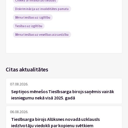
Cilvēku ar invaliditāti tiesības
Diskriminācija uz invaliditātes pamata
Bērna tiesības uz izglītību
Tiesības uz izglītību
Bērna tiesības uz veselības aizsardzību
Citas aktualitātes
07.08.2026.
Septiņos mēnešos Tiesībsarga birojs saņēmis vairāk
iesniegumu nekā visā 2025. gadā
06.08.2026.
Tiesībsarga birojs Alūksnes novadā uzklausīs
iedzīvotāju viedokli par kopienu svētkiem