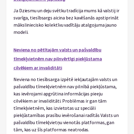
Ja Dziesmu un deju svētku tradīcija mums kā valstij ir
svarīga, tiesībsargs aicina bez kavēšanās apstiprināt
māksliniecisko kolektīvu vadītāju atalgojuma jauno
modeli.
Neviena no pētītajām valsts un pašvaldību
tīmekļvietnēm nav pilnvērtīgi piekļūstama
cilvēkiem ar invaliditāti
Neviena no tiesībsarga izpētē iekļautajām valsts un
pašvaldību tīmekļvietnēm nav pilnībā piekļūstama,
kas ievērojami apgrūtina informācijas pieeju
cilvēkiem ar invaliditāti. Problēmas ir gan tām
tīmekļvietnēm, kas izvietotas uz speciāli
piekļūstamības prasību ievērošanai radītās Valsts un
pašvaldību tīmekļvietņu vienotās platformas, gan
tām, kas uz šīs platformas neatrodas.