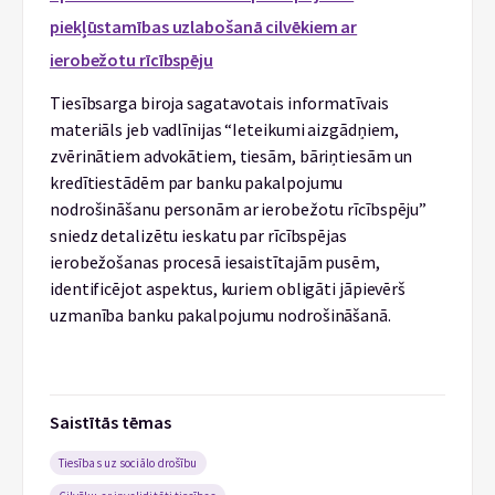
piekļūstamības uzlabošanā cilvēkiem ar
ierobežotu rīcībspēju
Tiesībsarga biroja sagatavotais informatīvais
materiāls jeb vadlīnijas “Ieteikumi aizgādņiem,
zvērinātiem advokātiem, tiesām, bāriņtiesām un
kredītiestādēm par banku pakalpojumu
nodrošināšanu personām ar ierobežotu rīcībspēju”
sniedz detalizētu ieskatu par rīcībspējas
ierobežošanas procesā iesaistītajām pusēm,
identificējot aspektus, kuriem obligāti jāpievērš
uzmanība banku pakalpojumu nodrošināšanā.
Saistītās tēmas
Tiesības uz sociālo drošību