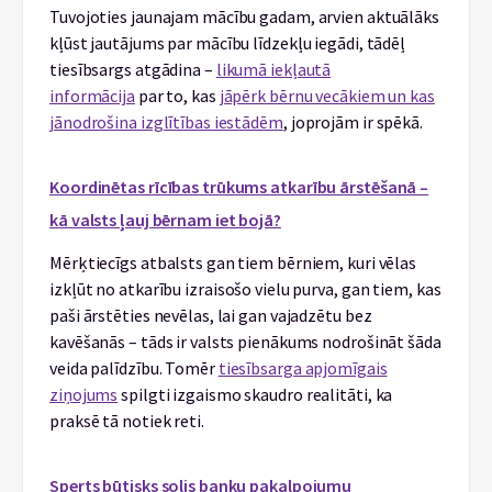
Tuvojoties jaunajam mācību gadam, arvien aktuālāks
kļūst jautājums par mācību līdzekļu iegādi, tādēļ
tiesībsargs atgādina –
likumā iekļautā
informācija
par to, kas
jāpērk bērnu vecākiem un kas
jānodrošina izglītības iestādēm
, joprojām ir spēkā.
Koordinētas rīcības trūkums atkarību ārstēšanā –
kā valsts ļauj bērnam iet bojā?
Mērķtiecīgs atbalsts gan tiem bērniem, kuri vēlas
izkļūt no atkarību izraisošo vielu purva, gan tiem, kas
paši ārstēties nevēlas, lai gan vajadzētu bez
kavēšanās – tāds ir valsts pienākums nodrošināt šāda
veida palīdzību. Tomēr
tiesībsarga apjomīgais
ziņojums
spilgti izgaismo skaudro realitāti, ka
praksē tā notiek reti.
Sperts būtisks solis banku pakalpojumu