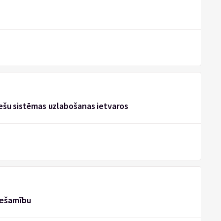
drešu sistēmas uzlabošanas ietvaros
iešamību