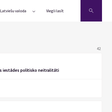
Latviešu valoda
Viegli lasīt
42
s iestādes politisko neitralitāti