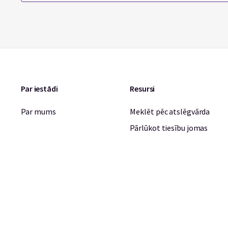
Par iestādi
Resursi
Par mums
Meklēt pēc atslēgvārda
Pārlūkot tiesību jomas