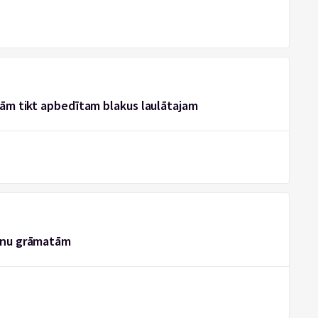
bām tikt apbedītam blakus laulātajam
ērnu grāmatām