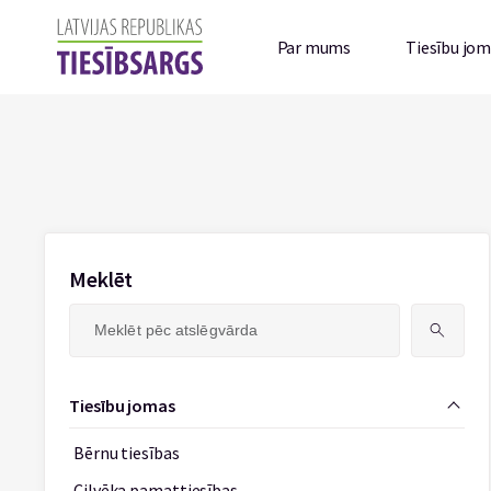
Par mums
Tiesību jo
Meklēt
Meklēt:
Tiesību jomas
Bērnu tiesības
Cilvēka pamattiesības