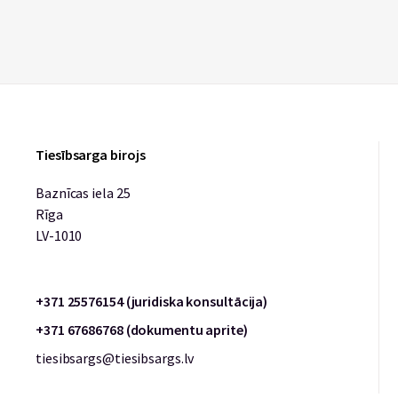
Tiesībsarga birojs
Baznīcas iela 25
Rīga
LV-1010
+371 25576154 (juridiska konsultācija)
+371 67686768 (dokumentu aprite)
tiesibsargs@tiesibsargs.lv