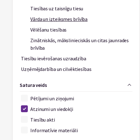
Tiesības uz taisnīgu tiesu
Vārda un izteiksmes brīvība
Vēlēšanu tiesības
Zinātniskās, mākslinieciskās un citas jaunrades
brīvība
Tiesību ievērošanas uzraudzība
Uzņēmējdarbība un cilvēktiesības
Satura veids
Pētījumi un ziņojumi
Atzinumi un viedokļi
Tiesību akti
Informatīvie materiāli