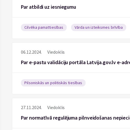
Par atbildi uz iesniegumu
Cilvēka pamattiesības
Vārda un izteiksmes brīvība
06.12.2024.
Viedoklis
Par e-pastu validāciju portāla Latvija.gov.lv e-a
Pilsoniskās un politiskās tiesības
27.11.2024.
Viedoklis
Par normatīvā regulējuma pilnveidošanas nepiec