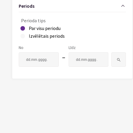
Periods
Perioda tips
Par visu periodu
Izvēlētais periods
No
Līdz
-