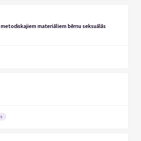
O metodiskajiem materiāliem bērnu seksuālās
as