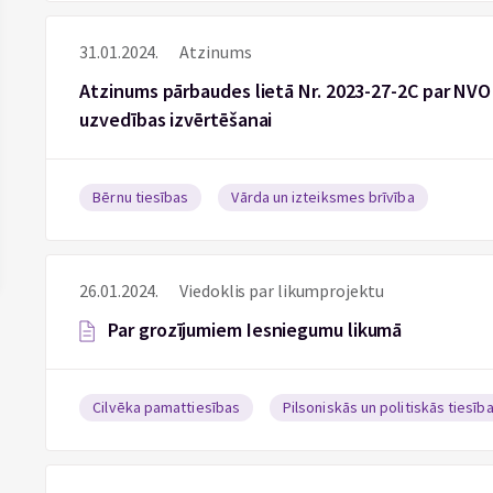
31.01.2024.
Atzinums
Atzinums pārbaudes lietā Nr. 2023-27-2C par NV
uzvedības izvērtēšanai
Bērnu tiesības
Vārda un izteiksmes brīvība
26.01.2024.
Viedoklis par likumprojektu
Par grozījumiem Iesniegumu likumā
Cilvēka pamattiesības
Pilsoniskās un politiskās tiesīb