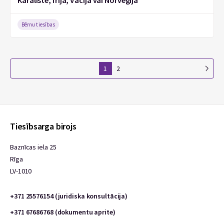
Karalistē, Īrijā, Vācijā vai Norvēģijā
Bērnu tiesības
1
2
Tiesībsarga birojs
Baznīcas iela 25
Rīga
LV-1010
+371 25576154 (juridiska konsultācija)
+371 67686768 (dokumentu aprite)