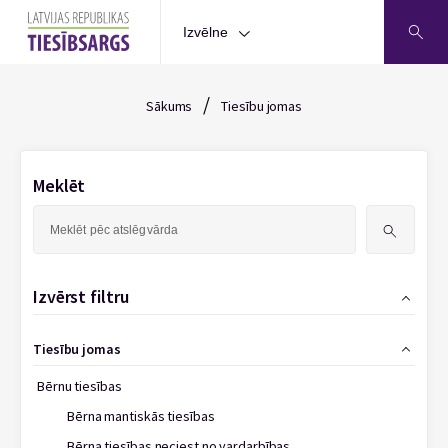
Izvēlne
/
Sākums
Tiesību jomas
Meklēt
Meklēt:
Izvērst filtru
Tiesību jomas
Bērnu tiesības
Bērna mantiskās tiesības
Bērna tiesības neciest no vardarbības