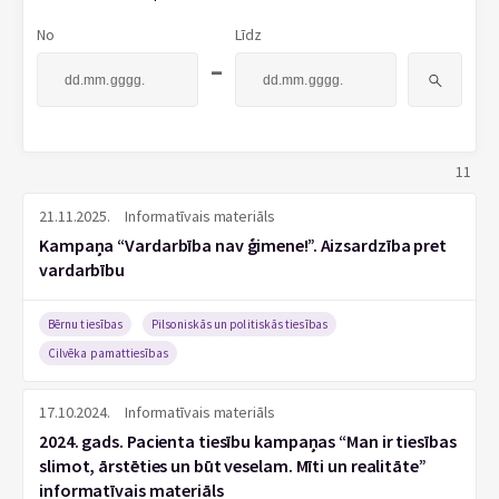
No
Līdz
-
11
21.11.2025.
Informatīvais materiāls
Kampaņa “Vardarbība nav ģimene!”. Aizsardzība pret
vardarbību
Bērnu tiesības
Pilsoniskās un politiskās tiesības
Cilvēka pamattiesības
17.10.2024.
Informatīvais materiāls
2024. gads. Pacienta tiesību kampaņas “Man ir tiesības
slimot, ārstēties un būt veselam. Mīti un realitāte”
informatīvais materiāls