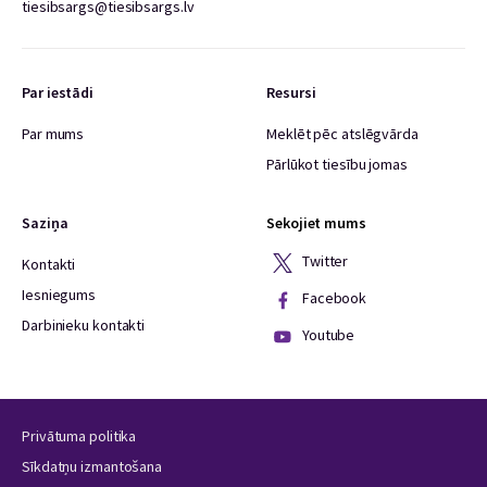
tiesibsargs@tiesibsargs.lv
Par iestādi
Resursi
Par mums
Meklēt pēc atslēgvārda
Pārlūkot tiesību jomas
Saziņa
Sekojiet mums
Twitter
Kontakti
Iesniegums
Facebook
Darbinieku kontakti
Youtube
Privātuma politika
Sīkdatņu izmantošana