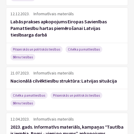
12.12.2023.
Informatīvais materiāls
Labās prakses apkopojums Eiropas Savienības
Pamattiesību hartas piemērošanai Latvijas
tiesībsarga darbā
Pilsoniskās un politiskās tiesības
Cilvēka pamattiesības
Bērnu tiesības
21.07.2023.
Informatīvais materiāls
Nacionālā cilvēktiesību struktūra: Latvijas situācija
Cilvēka pamattiesības
Pilsoniskās un politiskās tiesības
Bērnu tiesības
12.04.2023.
Informatīvais materiāls
2023. gads. Informatīvs materiāls, kampaņas “Tautība
ir iespēja. Romi – vieni no mums” apkopojums