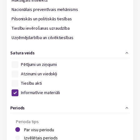
Mākslīgais intelekts
Nacionālais preventīvais mehānisms
Pilsoniskās un politiskās tiesības
Tiesību ievērošanas uzraudzība
Uzņēmējdarbība un cilvēktiesības
Satura veids
Pētījumi un ziņojumi
Atzinumi un viedokļi
Tiesību akti
Informatīvie materiāli
Periods
Perioda tips
Par visu periodu
Izvēlētais periods