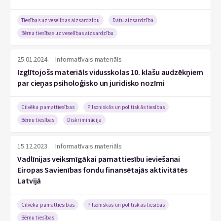
Tiesības uz veselības aizsardzību
Datu aizsardzība
Bērna tiesības uz veselības aizsardzību
25.01.2024.
Informatīvais materiāls
Izglītojošs materiāls vidusskolas 10. klašu audzēkņiem
par cieņas psiholoģisko un juridisko nozīmi
Cilvēka pamattiesības
Pilsoniskās un politiskās tiesības
Bērnu tiesības
Diskriminācija
15.12.2023.
Informatīvais materiāls
Vadlīnijas veiksmīgākai pamattiesību ieviešanai
Eiropas Savienības fondu finansētajās aktivitātēs
Latvijā
Cilvēka pamattiesības
Pilsoniskās un politiskās tiesības
Bērnu tiesības