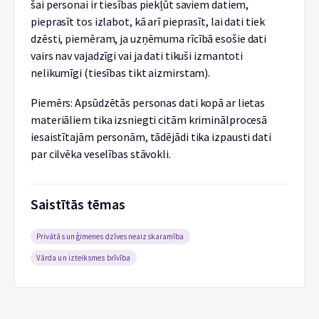
šai personai ir tiesības piekļūt saviem datiem,
pieprasīt tos izlabot, kā arī pieprasīt, lai dati tiek
dzēsti, piemēram, ja uzņēmuma rīcībā esošie dati
vairs nav vajadzīgi vai ja dati tikuši izmantoti
nelikumīgi (tiesības tikt aizmirstam).
Piemērs: Apsūdzētās personas dati kopā ar lietas
materiāliem tika izsniegti citām kriminālprocesā
iesaistītajām personām, tādējādi tika izpausti dati
par cilvēka veselības stāvokli.
Saistītās tēmas
Privātās un ģimenes dzīves neaizskaramība
Vārda un izteiksmes brīvība