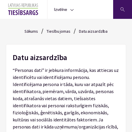
Izvēlne
/
/
Sākums
Tiesību jomas
Datu aizsardzība
Datu aizsardzība
“Personas dati” ir jebkura informācija, kas attiecas uz
identificētu vai identificējamu personu.
Identificējama persona ir tāda, kuru var atpazīt pēc
identifikatora, piemēram, vārda, uzvārda, personas
koda, atrašanās vietas datiem, tiešsaistes
identifikatora vai personai raksturīgiem fiziskās,
fizioloģiskās, ģenētiskās, garīgās, ekonomiskās,
kultūras vai sociālās identitātes faktoriem. Ja
personas dati ir kāda uzņēmuma/organizācijas rīcībā,