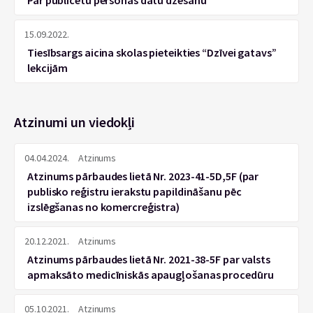
Par publicētu personas datu dzēšanu
15.09.2022.
Tiesībsargs aicina skolas pieteikties “Dzīvei gatavs”
lekcijām
Atzinumi un viedokļi
04.04.2024.
Atzinums
Atzinums pārbaudes lietā Nr. 2023-41-5D,5F (par
publisko reģistru ierakstu papildināšanu pēc
izslēgšanas no komercreģistra)
20.12.2021.
Atzinums
Atzinums pārbaudes lietā Nr. 2021-38-5F par valsts
apmaksāto medicīniskās apaugļošanas procedūru
05.10.2021.
Atzinums