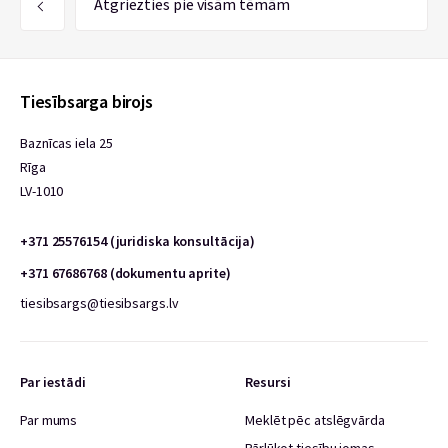
Atgriezties pie visām tēmām
Tiesībsarga birojs
Baznīcas iela 25
Rīga
LV-1010
+371 25576154 (juridiska konsultācija)
+371 67686768 (dokumentu aprite)
tiesibsargs@tiesibsargs.lv
Par iestādi
Resursi
Par mums
Meklēt pēc atslēgvārda