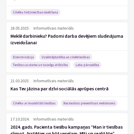
Cilvēku tirdzniecības novēršana
28.05.2025.
Informatīvais materiāls
Meklē darbinieku? Padomi darba devējiem sludinājuma
izveidošanai
Diskriminācija
Uzņēmējdarbība un cilvēktiesības
Tiesības uz darbu un taisnīgu atlīdzību
Laba pārvaldība
21.03.2025.
Informatīvais materiāls
Kas Tev jāzina par dzīvi sociālās aprūpes centrā
Cilvēku ar invaliditāti tiesības
Nacionālais preventīvais mehānisms
17.10.2024.
Informatīvais materiāls
2024. gads. Pacienta tiesību kampaņas “Man ir tiesības
slimot, ārstēties un būt veselam. Mīti un realitāte”