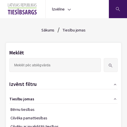
Izvēlne
/
Sākums
Tiesību jomas
Meklēt
Meklēt:
Izvērst filtru
Tiesību jomas
Bērnu tiesības
Cilvēka pamattiesības
Cilvēku ar invaliditāti tiesības