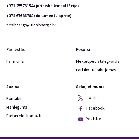
+371 25576154 (juridiska konsultācija)
+371 67686768 (dokumentu aprite)
tiesibsargs@tiesibsargs.lv
Par iestādi
Resursi
Par mums
Meklēt pēc atslēgvārda
Pārlūkot tiesību jomas
Saziņa
Sekojiet mums
Twitter
Kontakti
Iesniegums
Facebook
Darbinieku kontakti
Youtube