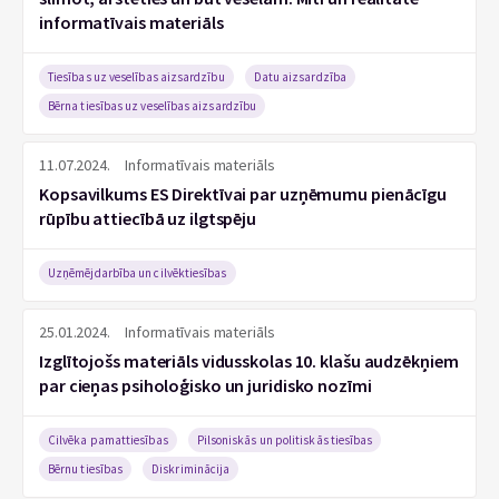
informatīvais materiāls
Tiesības uz veselības aizsardzību
Datu aizsardzība
Bērna tiesības uz veselības aizsardzību
11.07.2024.
Informatīvais materiāls
Kopsavilkums ES Direktīvai par uzņēmumu pienācīgu
rūpību attiecībā uz ilgtspēju
Uzņēmējdarbība un cilvēktiesības
25.01.2024.
Informatīvais materiāls
Izglītojošs materiāls vidusskolas 10. klašu audzēkņiem
par cieņas psiholoģisko un juridisko nozīmi
Cilvēka pamattiesības
Pilsoniskās un politiskās tiesības
Bērnu tiesības
Diskriminācija