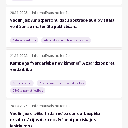
28.11.2025.
Informatīvais materiāls
Vadlīnijas: Amatpersonu datu apstrāde audiovizuālā
veidā un šo materiālu publicēšana
Datu aizsardzība
Pilsoniskās un politiskās tiesības
21.11.2025.
Informatīvais materiāls
Kampaņa “Vardarbība nav ģimene!”. Aizsardzība pret
vardarbību
Bērnu tiesības
Pilsoniskās un politiskās tiesības
Cilvēka pamattiesības
28.10.2025.
Informatīvais materiāls
Vadlīnijas cilvēku tirdzniecības un darbaspēka
ekspluatācijas risku novēršanai publiskajos
iepirkumos