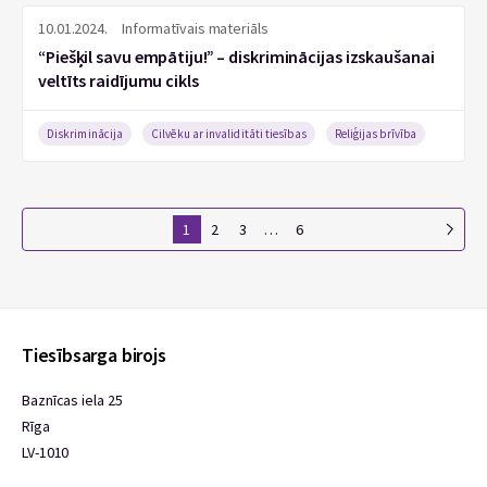
10.01.2024.
Informatīvais materiāls
“Piešķil savu empātiju!” – diskriminācijas izskaušanai
veltīts raidījumu cikls
Diskriminācija
Cilvēku ar invaliditāti tiesības
Reliģijas brīvība
1
2
3
…
6
Tiesībsarga birojs
Baznīcas iela 25
Rīga
LV-1010