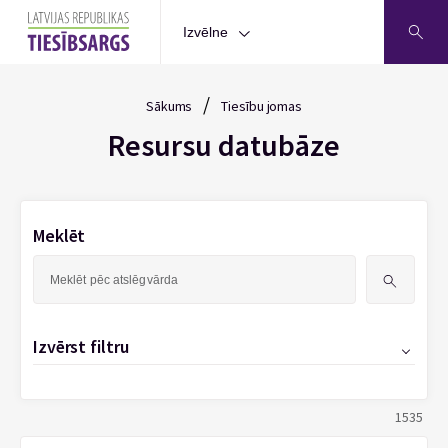
Izvēlne
/
Sākums
Tiesību jomas
Resursu datubāze
Meklēt
Meklēt:
Izvērst filtru
1535