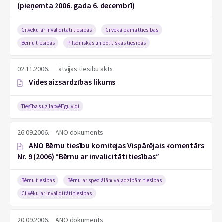
(pieņemta 2006. gada 6. decembrī)
Cilvēku ar invaliditāti tiesības
Cilvēka pamattiesības
Bērnu tiesības
Pilsoniskās un politiskās tiesības
02.11.2006.
Latvijas tiesību akts
Vides aizsardzības likums
Tiesības uz labvēlīgu vidi
26.09.2006.
ANO dokuments
ANO Bērnu tiesību komitejas Vispārējais komentārs
Nr. 9 (2006) “Bērnu ar invaliditāti tiesības”
Bērnu tiesības
Bērnu ar speciālām vajadzībām tiesības
Cilvēku ar invaliditāti tiesības
20.09.2006.
ANO dokuments