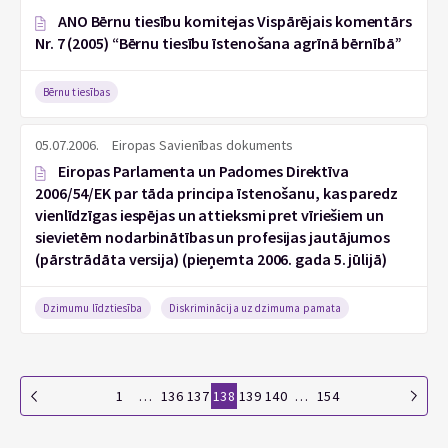
ANO Bērnu tiesību komitejas Vispārējais komentārs
Nr. 7 (2005) “Bērnu tiesību īstenošana agrīnā bērnībā”
Bērnu tiesības
05.07.2006.
Eiropas Savienības dokuments
Eiropas Parlamenta un Padomes Direktīva
2006/54/EK par tāda principa īstenošanu, kas paredz
vienlīdzīgas iespējas un attieksmi pret vīriešiem un
sievietēm nodarbinātības un profesijas jautājumos
(pārstrādāta versija) (pieņemta 2006. gada 5. jūlijā)
Dzimumu līdztiesība
Diskriminācija uz dzimuma pamata
1
…
136
137
138
139
140
…
154