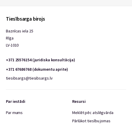
Tiesībsarga birojs
Baznīcas iela 25
Rīga
LV-1010
+371 25576154 (juridiska konsultācija)
+371 67686768 (dokumentu aprite)
tiesibsargs@tiesibsargs.lv
Par iestādi
Resursi
Par mums
Meklēt pēc atslēgvārda
Pārlūkot tiesību jomas