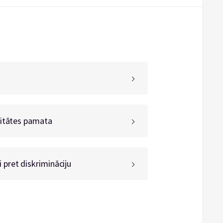
iditātes pamata
pret diskrimināciju