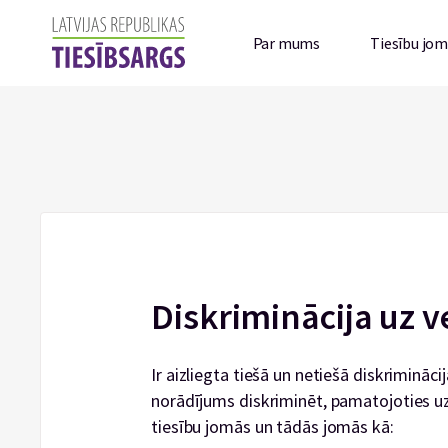
Par mums
Tiesību jo
Diskriminācija uz
Ir aizliegta tiešā un netiešā diskrimināc
norādījums diskriminēt, pamatojoties u
tiesību jomās un tādās jomās kā: