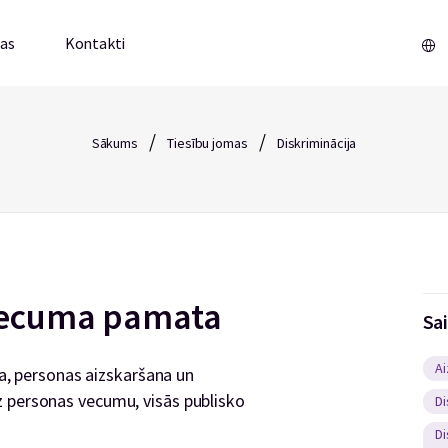
mas
Kontakti
/
/
Sākums
Tiesību jomas
Diskriminācija
 vecuma pamata
Sa
Ai
ija, personas aizskaršana un
z personas vecumu, visās publisko
Di
Di