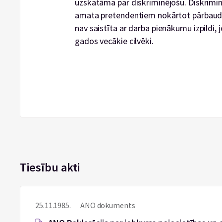
uzskatāma par diskriminējošu. Diskrimin
amata pretendentiem nokārtot pārbaudīj
nav saistīta ar darba pienākumu izpildi, 
gados vecākie cilvēki.
Tiesību akti
25.11.1985.
ANO dokuments