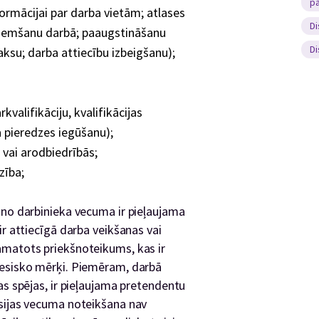
p
formācijai par darba vietām; atlases
Di
eņemšanu darbā; paaugstināšanu
Di
ksu; darba attiecību izbeigšanu);
valifikāciju, kvalifikācijas
 pieredzes iegūšanu);
 vai arodbiedrībās;
zība;
 no darbinieka vecuma ir pieļaujama
ir attiecīgā darba veikšanas vai
amatots priekšnoteikums, kas ir
iesisko mērķi. Piemēram, darbā
as spējas, ir pieļaujama pretendentu
nsijas vecuma noteikšana nav