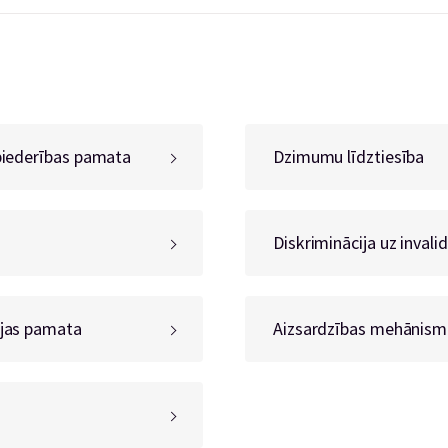
 piederības pamata
Dzimumu līdztiesība
Diskriminācija uz inval
ijas pamata
Aizsardzības mehānismi 