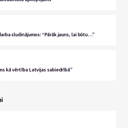
 darba sludinājumos: “Pārāk jauns, lai būtu…”
ms kā vērtība Latvijas sabiedrībā”
i