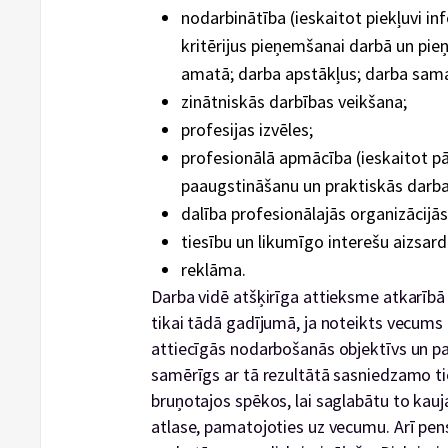
nodarbinātība (ieskaitot piekļuvi in
kritērijus pieņemšanai darbā un pi
amatā; darba apstākļus; darba sama
zinātniskās darbības veikšana;
profesijas izvēles;
profesionālā apmācība (ieskaitot pārk
paaugstināšanu un praktiskās darba
dalība profesionālajās organizācijās
tiesību un likumīgo interešu aizsard
reklāma.
Darba vidē atšķirīga attieksme atkarībā
tikai tādā gadījumā, ja noteikts vecums 
attiecīgās nodarbošanās objektīvs un p
samērīgs ar tā rezultātā sasniedzamo t
bruņotajos spēkos, lai saglabātu to kauj
atlase, pamatojoties uz vecumu. Arī pe