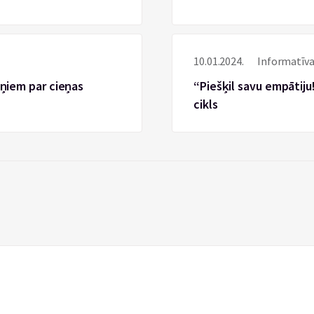
10.01.2024.
Informatīva
kņiem par cieņas
“Piešķil savu empātiju!
cikls