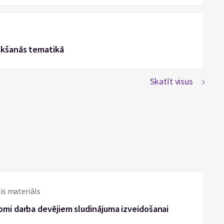
ākšanās tematikā
Skatīt visus
is materiāls
omi darba devējiem sludinājuma izveidošanai