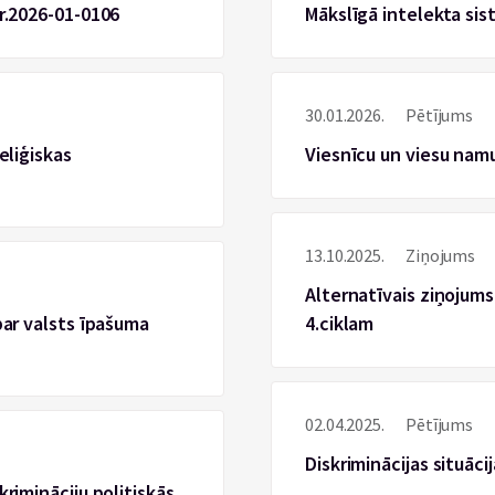
Nr.2026-01-0106
Mākslīgā intelekta sist
30.01.2026.
Pētījums
eliģiskas
Viesnīcu un viesu namu
13.10.2025.
Ziņojums
Alternatīvais ziņojums
par valsts īpašuma
4.ciklam
02.04.2025.
Pētījums
Diskriminācijas situācij
rimināciju politiskās