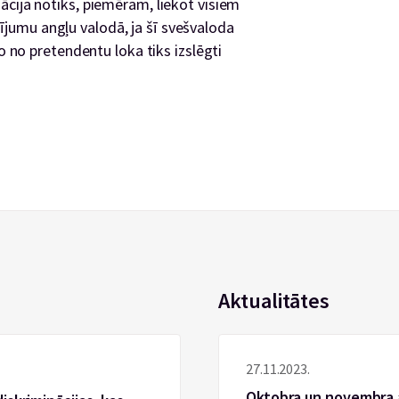
ācija notiks, piemēram, liekot visiem
umu angļu valodā, ja šī svešvaloda
jo no pretendentu loka tiks izslēgti
Aktualitātes
27.11.2023.
Oktobra un novembra 