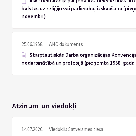
ANO Deklarācija par jebkuras neiecietības un d
balstās uz reliģiju vai pārliecību, izskaušanu (pi
novembrī)
25.06.1958.
ANO dokuments
Starptautiskās Darba organizācijas Konvencija 
nodarbinātībā un profesijā (pieņemta 1958. gada 2
Atzinumi un viedokļi
14.07.2026.
Viedoklis Satversmes tiesai