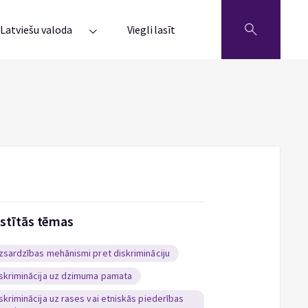
Latviešu valoda
Viegli lasīt
istītās tēmas
zsardzības mehānismi pret diskrimināciju
skriminācija uz dzimuma pamata
skriminācija uz rases vai etniskās piederības