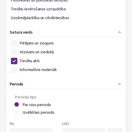
Pilsoniskās un politiskās tiesības
Tiesību ievērošanas uzraudzība
Uzņēmējdarbība un cilvēktiesības
Satura veids
Pētījumi un ziņojumi
Atzinumi un viedokļi
Tiesību akti
Informatīvie materiāli
Periods
Perioda tips
Par visu periodu
Izvēlētais periods
No
Līdz