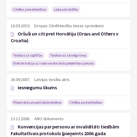
Cilvēka pamattiesības
Laba pārvaldība
16.03.2010.
Eiropas Cilvēktiesību tiesas spriedums
Oršuši un citi pret Horvātiju (Orsus and Others v
Croatia)
Tiesības uz izglītību
Tiesības uz taisnīgu tiesu
Diskriminācija uz rases vai etniskās piederības pamata
26.09.2007.
Latvijas tiesību akts
Iesniegumu likums
Pilsoniskās un politiskās tiesības
Cilvēka pamattiesības
13.12.2006.
ANO dokuments
Konvencijas par personu ar invaliditāti tiesībām
Fakultatīvais protokols (pieņemts 2006.gada