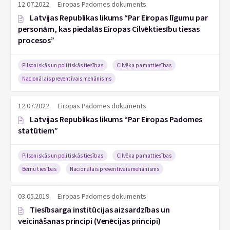
12.07.2022.
Eiropas Padomes dokuments
Latvijas Republikas likums “Par Eiropas līgumu par
personām, kas piedalās Eiropas Cilvēktiesību tiesas
procesos”
Pilsoniskās un politiskās tiesības
Cilvēka pamattiesības
Nacionālais preventīvais mehānisms
12.07.2022.
Eiropas Padomes dokuments
Latvijas Republikas likums “Par Eiropas Padomes
statūtiem”
Pilsoniskās un politiskās tiesības
Cilvēka pamattiesības
Bērnu tiesības
Nacionālais preventīvais mehānisms
03.05.2019.
Eiropas Padomes dokuments
Tiesībsarga institūcijas aizsardzības un
veicināšanas principi (Venēcijas principi)