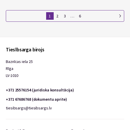
1
2
3
…
6
Tiesībsarga birojs
Baznīcas iela 25
Rīga
LV-1010
+371 25576154 (juridiska konsultācija)
+371 67686768 (dokumentu aprite)
tiesibsargs@tiesibsargs.lv