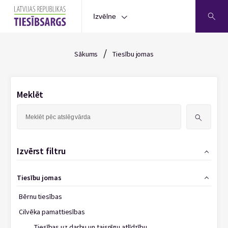
Izvēlne
/
Sākums
Tiesību jomas
Meklēt
Meklēt:
Izvērst filtru
Tiesību jomas
Bērnu tiesības
Cilvēka pamattiesības
Tiesības uz darbu un taisnīgu atlīdzību