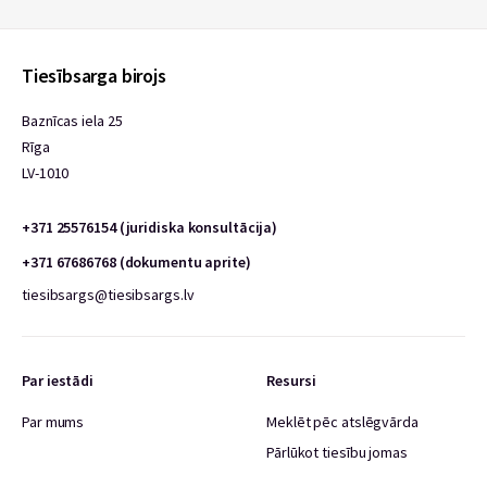
Tiesībsarga birojs
Baznīcas iela 25
Rīga
LV-1010
+371 25576154 (juridiska konsultācija)
+371 67686768 (dokumentu aprite)
tiesibsargs@tiesibsargs.lv
Par iestādi
Resursi
Par mums
Meklēt pēc atslēgvārda
Pārlūkot tiesību jomas