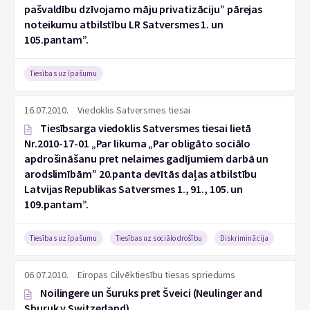
pašvaldību dzīvojamo māju privatizāciju” pārejas
noteikumu atbilstību LR Satversmes 1. un
105.pantam”.
Tiesības uz īpašumu
16.07.2010.
Viedoklis Satversmes tiesai
Tiesībsarga viedoklis Satversmes tiesai lietā
Nr.2010-17-01 „Par likuma „Par obligāto sociālo
apdrošināšanu pret nelaimes gadījumiem darbā un
arodslimībām” 20.panta devītās daļas atbilstību
Latvijas Republikas Satversmes 1., 91., 105. un
109.pantam”.
Tiesības uz īpašumu
Tiesības uz sociālo drošību
Diskriminācija
06.07.2010.
Eiropas Cilvēktiesību tiesas spriedums
Noilingere un Šuruks pret Šveici (Neulinger and
Shuruk v Switzerland)