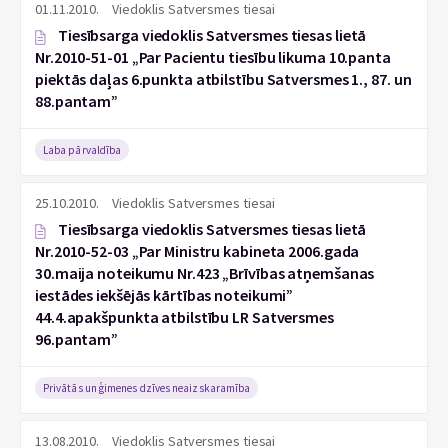
01.11.2010.
Viedoklis Satversmes tiesai
Tiesībsarga viedoklis Satversmes tiesas lietā
Nr.2010-51-01 „Par Pacientu tiesību likuma 10.panta
piektās daļas 6.punkta atbilstību Satversmes 1., 87. un
88.pantam”
Laba pārvaldība
25.10.2010.
Viedoklis Satversmes tiesai
Tiesībsarga viedoklis Satversmes tiesas lietā
Nr.2010-52-03 „Par Ministru kabineta 2006.gada
30.maija noteikumu Nr.423 „Brīvības atņemšanas
iestādes iekšējās kārtības noteikumi”
44.4.apakšpunkta atbilstību LR Satversmes
96.pantam”
Privātās un ģimenes dzīves neaizskaramība
13.08.2010.
Viedoklis Satversmes tiesai