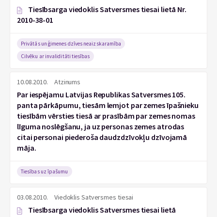
Tiesībsarga viedoklis Satversmes tiesai lietā Nr.
2010-38-01
Privātās un ģimenes dzīves neaizskaramība
Cilvēku ar invaliditāti tiesības
10.08.2010.
Atzinums
Par iespējamu Latvijas Republikas Satversmes 105.
panta pārkāpumu, tiesām lemjot par zemes īpašnieku
tiesībām vērsties tiesā ar prasībām par zemes nomas
līguma noslēgšanu, ja uz personas zemes atrodas
citai personai piederoša daudzdzīvokļu dzīvojamā
māja.
Tiesības uz īpašumu
03.08.2010.
Viedoklis Satversmes tiesai
Tiesībsarga viedoklis Satversmes tiesai lietā