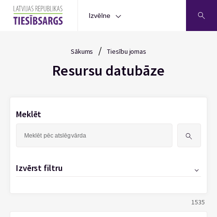
Izvēlne
/
Sākums
Tiesību jomas
Resursu datubāze
Meklēt
Meklēt:
Izvērst filtru
1535