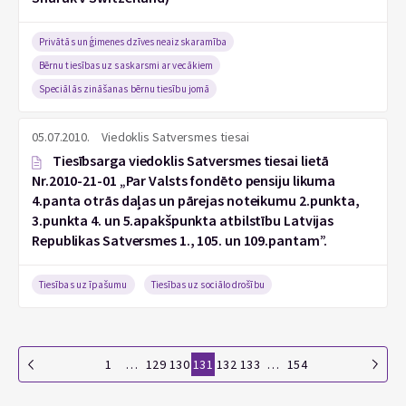
Privātās un ģimenes dzīves neaizskaramība
Bērnu tiesības uz saskarsmi ar vecākiem
Speciālās zināšanas bērnu tiesību jomā
05.07.2010.
Viedoklis Satversmes tiesai
Tiesībsarga viedoklis Satversmes tiesai lietā
Nr.2010-21-01 „Par Valsts fondēto pensiju likuma
4.panta otrās daļas un pārejas noteikumu 2.punkta,
3.punkta 4. un 5.apakšpunkta atbilstību Latvijas
Republikas Satversmes 1., 105. un 109.pantam”.
Tiesības uz īpašumu
Tiesības uz sociālo drošību
1
…
129
130
131
132
133
…
154