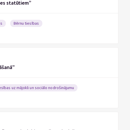
mes statūtiem”
as
Bērnu tiesības
nāšanā”
esības uz mājokli un sociālo nodrošinājumu