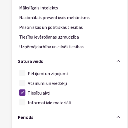
Mākslīgais intelekts
Nacionālais preventīvais mehānisms
Pilsoniskās un politiskās tiesības
Tiesību ievērošanas uzraudzība
Uzņēmējdarbība un cilvēktiesības
Satura veids
Pētījumi un ziņojumi
Atzinumi un viedokļi
Tiesību akti
Informatīvie materiāli
Periods