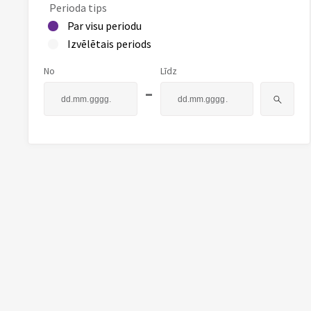
Perioda tips
Par visu periodu
Izvēlētais periods
No
Līdz
-