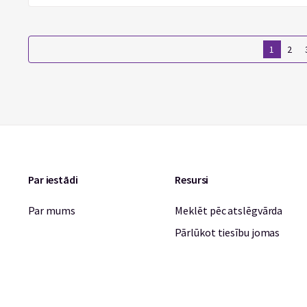
1
2
Par iestādi
Resursi
Par mums
Meklēt pēc atslēgvārda
Pārlūkot tiesību jomas