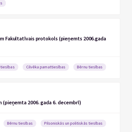
as
bām Fakultatīvais protokols (pieņemts 2006.gada
 tiesības
Cilvēka pamattiesības
Bērnu tiesības
ām (pieņemta 2006. gada 6. decembrī)
Bērnu tiesības
Pilsoniskās un politiskās tiesības