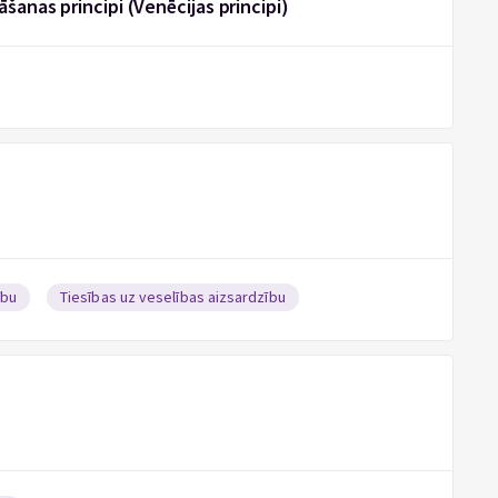
āšanas principi (Venēcijas principi)
ību
Tiesības uz veselības aizsardzību