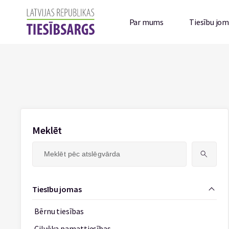
Par mums
Tiesību jo
Meklēt
Meklēt:
Tiesību jomas
Bērnu tiesības
Cilvēka pamattiesības